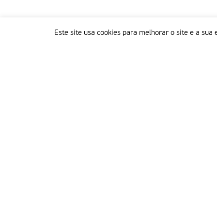
Este site usa cookies para melhorar o site e a sua 
Delegação Portuguesa do Instituto Missionário da Consolata
Morada:
Rua Francisco Marto, 52, Apartado 5
2496-908 FÁTIMA
Tel.:
249 539 430 / 249 539 460
Emails.:
redacao@fatimamissionaria.pt /
assinaturas@fatimamissionaria.pt