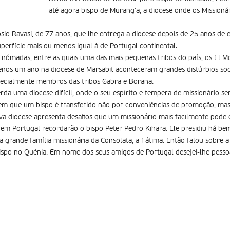
até agora bispo de Murang’a, a diocese onde os Missionár
ósio Ravasi, de 77 anos, que lhe entrega a diocese depois de 25 anos de
rfície mais ou menos igual à de Portugal continental.
s nómadas, entre as quais uma das mais pequenas tribos do país, os El M
nos um ano na diocese de Marsabit aconteceram grandes distúrbios soc
pecialmente membros das tribos Gabra e Borana.
rda uma diocese difícil, onde o seu espírito e tempera de missionário s
 em que um bispo é transferido não por conveniências de promoção, mas
ova diocese apresenta desafios que um missionário mais facilmente pode 
 em Portugal recordarão o bispo Peter Pedro Kihara. Ele presidiu há b
a grande família missionária da Consolata, a Fátima. Então falou sobre a
ispo no Quénia. Em nome dos seus amigos de Portugal desejei-lhe pesso