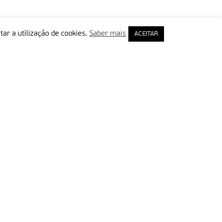
tar a utilização de cookies.
Saber mais
ACEITAR
rimeiro Nome
ail
Leia e aceite a Política de Privacidade