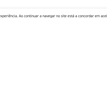
experiência. Ao continuar a navegar no site está a concordar em acei
Informações
P
QUEM SOMOS
ESTATUTO EDITORIAL
Em
FICHA TÉCNICA
LINKS
POLÍTICA DE PRIVACIDADE
CONTACTOS