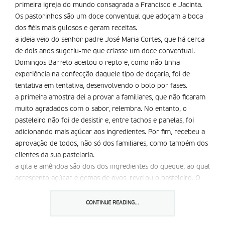
primeira igreja do mundo consagrada a Francisco e Jacinta.
Os pastorinhos são um doce conventual que adoçam a boca
dos fiéis mais gulosos e geram receitas.
a ideia veio do senhor padre José Maria Cortes, que há cerca
de dois anos sugeriu-me que criasse um doce conventual.
Domingos Barreto aceitou o repto e, como não tinha
experiência na confecção daquele tipo de doçaria, foi de
tentativa em tentativa, desenvolvendo o bolo por fases.
a primeira amostra dei a provar a familiares, que não ficaram
muito agradados com o sabor, relembra. No entanto, o
pasteleiro não foi de desistir e, entre tachos e panelas, foi
adicionando mais açúcar aos ingredientes. Por fim, recebeu a
aprovação de todos, não só dos familiares, como também dos
clientes da sua pastelaria.
a gila e amêndoa são dois dos ingredientes do queque, ao qual
acrescento açúcar e gemas de ovos, revelou o pasteleiro. O
resto não posso dizer. Está no segredo dos deuses, rematou.
Em Janeiro, será criada uma página na internet dedicada ao
CONTINUE READING...
referido doce conventual. E será assegurado o fornecimento
do doce a seis pontos da região. E será uma ajuda preciosa