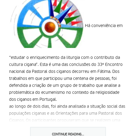
Há conveniência em
“estudar o enriquecimento da liturgia com o contributo da
cultura cigana”. Esta é uma das conclusões do 33º Encontro
nacional da Pastoral dos ciganos decorreu em Fátima. Dos
trabalhos em que participou uma centena de pessoas, foi
defendida a criação de um grupo de trabalho que analise a
problemática do ecumenismo no contexto da religiosidade
dos ciganos em Portugal.
ao longo de dois dias, foi ainda analisada a situação social das
populações ciganas e as Orientações para uma Pastoral dos
Ciganos. Os participantes propuseram que se realizem uma
Jornadas nacionais sobre este documento emanado do
Conselho Pontifício da Pastoral para os Migrantes e
CONTINUE READING...