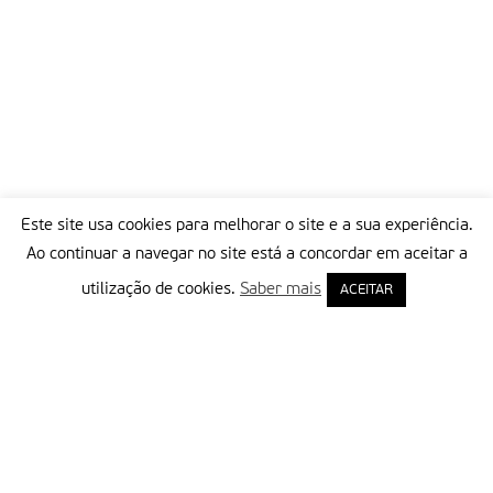
Este site usa cookies para melhorar o site e a sua experiência.
Ao continuar a navegar no site está a concordar em aceitar a
utilização de cookies.
Saber mais
ACEITAR
Delegação Portuguesa do Instituto Missionário da Consolata
Morada:
Rua Francisco Marto, 52, Apartado 5
2496-908 FÁTIMA