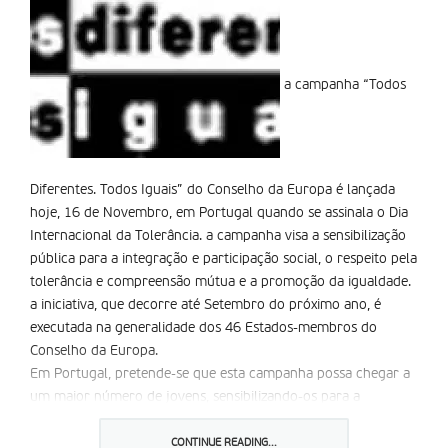
a campanha “Todos
Diferentes. Todos Iguais” do Conselho da Europa é lançada
hoje, 16 de Novembro, em Portugal quando se assinala o Dia
Internacional da Tolerância. a campanha visa a sensibilização
pública para a integração e participação social, o respeito pela
tolerância e compreensão mútua e a promoção da igualdade.
a iniciativa, que decorre até Setembro do próximo ano, é
executada na generalidade dos 46 Estados-membros do
Conselho da Europa.
Em Portugal, pretende-se que esta campanha possa chegar a
um maior número de jovens, sensibilizando-os para a
necessidade de construção de uma sociedade inclusiva com
respeito pela tolerância e pelos Direitos Humanos, adianta a
CONTINUE READING...