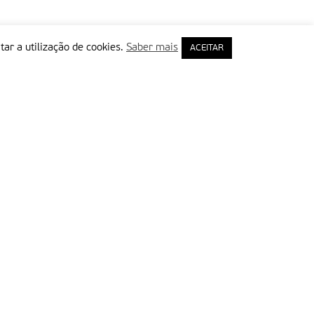
tar a utilização de cookies.
Saber mais
ACEITAR
rimeiro Nome
ail
Leia e aceite a Política de Privacidade