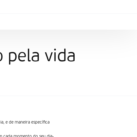
 pela vida
, e de maneira especí­fica
em cada momento do seu dia-