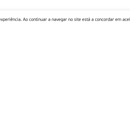
experiência. Ao continuar a navegar no site está a concordar em acei
Informações
P
QUEM SOMOS
ESTATUTO EDITORIAL
Em
FICHA TÉCNICA
LINKS
POLÍTICA DE PRIVACIDADE
CONTACTOS