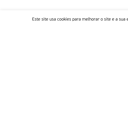
Este site usa cookies para melhorar o site e a sua 
Delegação Portuguesa do Instituto Missionário da Consolata
Morada:
Rua Francisco Marto, 52, Apartado 5
2496-908 FÁTIMA
Tel.:
249 539 430 / 249 539 460
Emails.:
redacao@fatimamissionaria.pt /
assinaturas@fatimamissionaria.pt