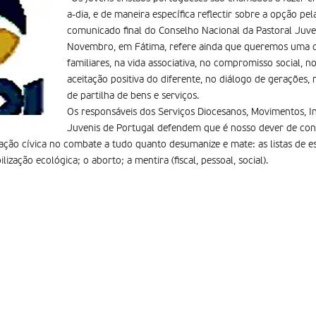
a-dia, e de maneira especí­fica reflectir sobre a opção pe
comunicado final do Conselho Nacional da Pastoral Juven
Novembro, em Fátima, refere ainda que queremos uma cu
familiares, na vida associativa, no compromisso social, n
aceitação positiva do diferente, no diálogo de gerações,
de partilha de bens e serviços.
Os responsáveis dos Serviços Diocesanos, Movimentos, In
Juvenis de Portugal defendem que é nosso dever de con
pação cívica no combate a tudo quanto desumanize e mate: as listas de e
lização ecológica; o aborto; a mentira (fiscal, pessoal, social).