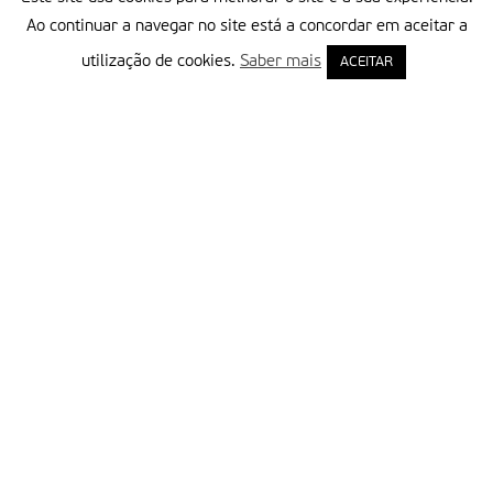
Ao continuar a navegar no site está a concordar em aceitar a
utilização de cookies.
Saber mais
ACEITAR
Delegação Portuguesa do Instituto Missionário da Consolata
Morada:
Rua Francisco Marto, 52, Apartado 5
2496-908 FÁTIMA
Tel.:
249 539 430 / 249 539 460
Emails.:
redacao@fatimamissionaria.pt /
assinaturas@fatimamissionaria.pt
Informações
Primeiro Nome