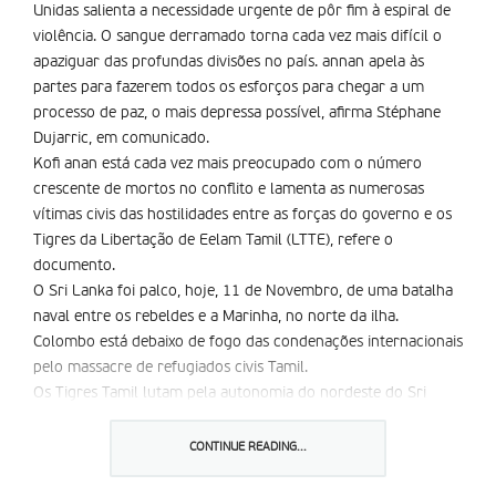
Unidas salienta a necessidade urgente de pôr fim à espiral de
violência. O sangue derramado torna cada vez mais difícil o
apaziguar das profundas divisões no país. annan apela às
partes para fazerem todos os esforços para chegar a um
processo de paz, o mais depressa possível, afirma Stéphane
Dujarric, em comunicado.
Kofi anan está cada vez mais preocupado com o número
crescente de mortos no conflito e lamenta as numerosas
vítimas civis das hostilidades entre as forças do governo e os
Tigres da Libertação de Eelam Tamil (LTTE), refere o
documento.
O Sri Lanka foi palco, hoje, 11 de Novembro, de uma batalha
naval entre os rebeldes e a Marinha, no norte da ilha.
Colombo está debaixo de fogo das condenações internacionais
pelo massacre de refugiados civis Tamil.
Os Tigres Tamil lutam pela autonomia do nordeste do Sri
Lanka. Desde o início do conflito, em 1972, morreram 60 mil
civis e militares.
CONTINUE READING...
Partilhar isto: