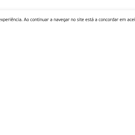
experiência. Ao continuar a navegar no site está a concordar em acei
Informações
P
QUEM SOMOS
ESTATUTO EDITORIAL
Em
FICHA TÉCNICA
LINKS
POLÍTICA DE PRIVACIDADE
CONTACTOS