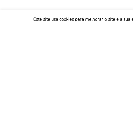
Este site usa cookies para melhorar o site e a sua 
Delegação Portuguesa do Instituto Missionário da Consolata
Morada:
Rua Francisco Marto, 52, Apartado 5
2496-908 FÁTIMA
Tel.:
249 539 430 / 249 539 460
Emails.:
redacao@fatimamissionaria.pt /
assinaturas@fatimamissionaria.pt