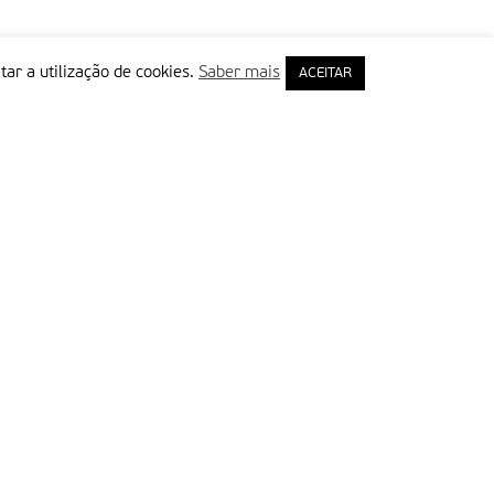
tar a utilização de cookies.
Saber mais
ACEITAR
rimeiro Nome
ail
Leia e aceite a Política de Privacidade