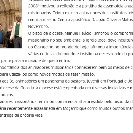
2008″ motivou a reflexão e a partilha da assembleia anu
missionários. Trinta e cinco animadores dos institutos mi
reuniram-se no Centro apostólico D. João Oliveira Matos
Novembro.
O bispo da diocese, Manuel Felício, lembrou o compromis
missionário no seu ambiente. a Igreja local deve incult
do Evangelho no mundo de hoje. afirmou a importância da
várias culturas do mundo e insistiu na necessidade da p
 parte para a missão e de quem entra.
importância dos animadores missionários conhecerem bem os meios de c
para utilizá-los como novos modos de fazer missão.
 aos 35 animadores um panorama da pastoral juvenil em Portugal e Jo
diocese da Guarda. a diocese está empenhada em diversas iniciativas 
 outros.
adores missionários terminou com a eucaristia presidida pelo bispo da 
onária recentemente assassinada em Moçambique.como muitos outros már
entrega da própria vida.