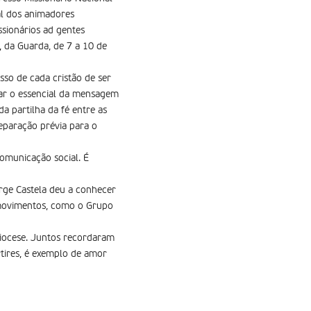
al dos animadores
ssionários ad gentes
, da Guarda, de 7 a 10 de
so de cada cristão de ser
urar o essencial da mensagem
 partilha da fé entre as
reparação prévia para o
omunicação social. É
rge Castela deu a conhecer
e movimentos, como o Grupo
diocese. Juntos recordaram
tires, é exemplo de amor