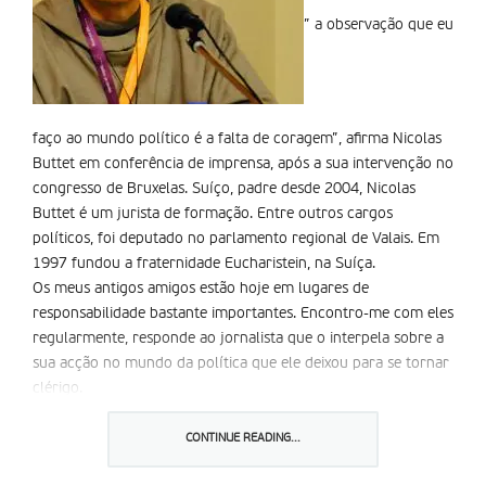
” a observação que eu
faço ao mundo político é a falta de coragem”, afirma Nicolas
Buttet em conferência de imprensa, após a sua intervenção no
congresso de Bruxelas. Suíço, padre desde 2004, Nicolas
Buttet é um jurista de formação. Entre outros cargos
políticos, foi deputado no parlamento regional de Valais. Em
1997 fundou a fraternidade Eucharistein, na Suíça.
Os meus antigos amigos estão hoje em lugares de
responsabilidade bastante importantes. Encontro-me com eles
regularmente, responde ao jornalista que o interpela sobre a
sua acção no mundo da política que ele deixou para se tornar
clérigo.
O que me choca mais no mundo político é que discute-se,
cara a cara, afirma Nicolas Buttet.compreendemos muito bem
CONTINUE READING...
o desafio, pessoalmente penso como tu. Mas quando se trata