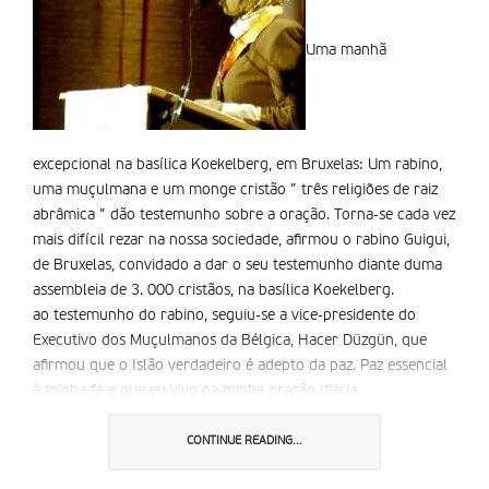
Uma manhã
excepcional na basílica Koekelberg, em Bruxelas: Um rabino,
uma muçulmana e um monge cristão ” três religiões de raiz
abrâmica ” dão testemunho sobre a oração. Torna-se cada vez
mais difícil rezar na nossa sociedade, afirmou o rabino Guigui,
de Bruxelas, convidado a dar o seu testemunho diante duma
assembleia de 3. 000 cristãos, na basílica Koekelberg.
ao testemunho do rabino, seguiu-se a vice-presidente do
Executivo dos Muçulmanos da Bélgica, Hacer Düzgün, que
afirmou que o Islão verdadeiro é adepto da paz. Paz essencial
à minha fé e que eu vivo na minha oração diária.
O conhecido monge Enzo Bianchi completou a série de
testemunhos com uma longa exposição sobre a oração.
CONTINUE READING...
Criticou que temos muitas coisas a dizer a Deus, mas muito