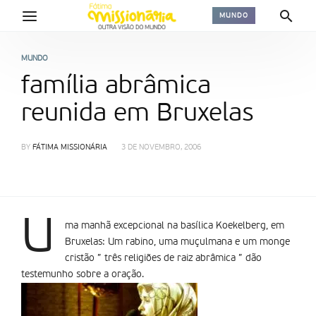
MUNDO
MUNDO
família abrâmica
reunida em Bruxelas
BY
FÁTIMA MISSIONÁRIA
3 DE NOVEMBRO, 2006
U
ma manhã excepcional na basílica Koekelberg, em
Bruxelas: Um rabino, uma muçulmana e um monge
cristão ” três religiões de raiz abrâmica ” dão
testemunho sobre a oração.