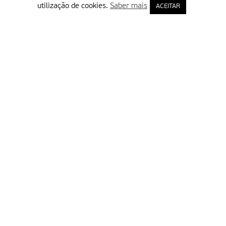
utilização de cookies.
Saber mais
ACEITAR
Delegação Portuguesa do Instituto Missionário da Consolata
Morada:
Rua Francisco Marto, 52, Apartado 5
2496-908 FÁTIMA
Tel.:
249 539 430 / 249 539 460
Emails.:
redacao@fatimamissionaria.pt /
assinaturas@fatimamissionaria.pt
Informações
Primeiro Nome