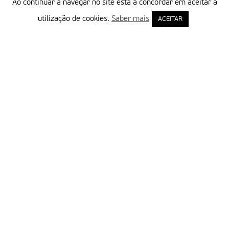
Ao continuar a navegar no site está a concordar em aceitar a
utilização de cookies.
Saber mais
ACEITAR
Delegação Portuguesa do Instituto Missionário da Consolata
Morada:
Rua Francisco Marto, 52, Apartado 5
2496-908 FÁTIMA
Tel.:
249 539 430 / 249 539 460
Emails.:
redacao@fatimamissionaria.pt /
assinaturas@fatimamissionaria.pt
Informações
Primeiro Nome