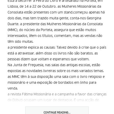
Está a decorrer a Feira do Livro e artesanato na Portela, em
Lisboa, de 14 a 22 de Outubro. as Mulheres Missionárias da
Consolata estão presentes com um stand.começou apenas há
dois dias, mas tem trazido muita gente, conta-nos Georgina
Duarte. a presidente das Mulheres Missionárias da Consolata
(MMC), do núcleo da Portela, assegura que estão muitos
interessados, lêem os títulos, comentam, mas as vendas não
têm sido muitas.
a presidente explica as causas: Talvez devido à crise que o país
está a atravessar. além disso os livros não são baratos. as
pessoas dizem que voltam e esperamos que voltem.
Na Junta de Freguesia, nas salas das antigas escolas, estão
expostas as novidades livreiras sobre os mais variados temas.
as MMC têm à sua disposição uma sala com o livro religioso e
missionário e uma exposição de bordados em linho para
venda.
a revista Fátima Missionária e a campanha a favor das crianças
de Djibuti ocupam um lugar de destaque. É uma acção de
evangelização, de acção missionária, esclarece Georgina
Duarte. Temos a preocupação de divulgar os nossos livros e a
CONTINUE READING...