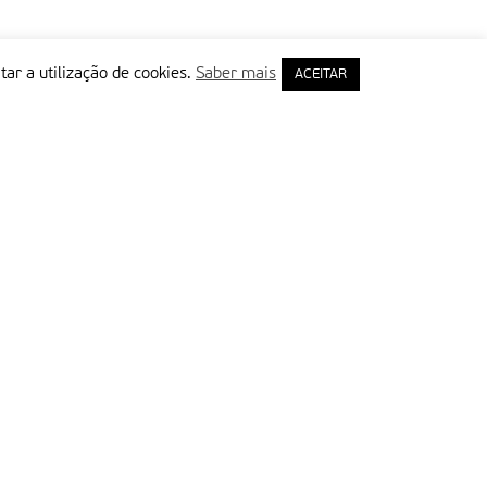
tar a utilização de cookies.
Saber mais
ACEITAR
rimeiro Nome
ail
Leia e aceite a Política de Privacidade