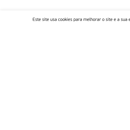
Este site usa cookies para melhorar o site e a sua 
Delegação Portuguesa do Instituto Missionário da Consolata
Morada:
Rua Francisco Marto, 52, Apartado 5
2496-908 FÁTIMA
Tel.:
249 539 430 / 249 539 460
Emails.:
redacao@fatimamissionaria.pt /
assinaturas@fatimamissionaria.pt