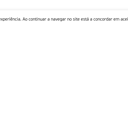
experiência. Ao continuar a navegar no site está a concordar em acei
Informações
P
QUEM SOMOS
ESTATUTO EDITORIAL
Em
FICHA TÉCNICA
LINKS
POLÍTICA DE PRIVACIDADE
CONTACTOS