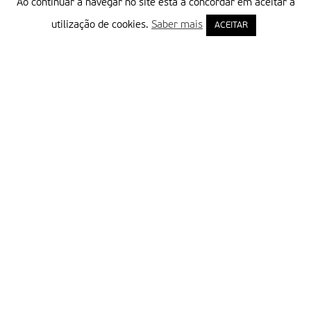
Ao continuar a navegar no site está a concordar em aceitar a
utilização de cookies.
Saber mais
ACEITAR
Delegação Portuguesa do Instituto Missionário da Consolata
Morada:
Rua Francisco Marto, 52, Apartado 5
2496-908 FÁTIMA
Tel.:
249 539 430 / 249 539 460
Emails.:
redacao@fatimamissionaria.pt /
assinaturas@fatimamissionaria.pt
Informações
Primeiro Nome