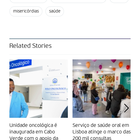
misericórdias
saúde
Related Stories
Unidade oncológica é
Serviço de saúde oral em
O 
inaugurada em Cabo
Lisboa atinge o marco das
o
Verde com o apoio da
200 mil consultas