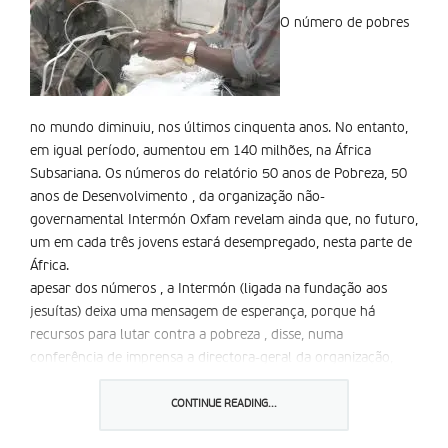
O número de pobres
no mundo diminuiu, nos últimos cinquenta anos. No entanto,
em igual período, aumentou em 140 milhões, na África
Subsariana. Os números do relatório 50 anos de Pobreza, 50
anos de Desenvolvimento , da organização não-
governamental Intermón Oxfam revelam ainda que, no futuro,
um em cada três jovens estará desempregado, nesta parte de
África.
apesar dos números , a Intermón (ligada na fundação aos
jesuítas) deixa uma mensagem de esperança, porque há
recursos para lutar contra a pobreza , disse, numa
conferência de imprensa a directora-geral da organização,
ariane arpa.
Uma das soluções passa por pôr o comércio a o serviço da
CONTINUE READING...
luta contra a pobreza , porque as injustas regras da