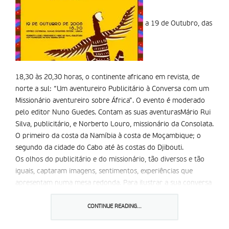
a 19 de Outubro, das
18,30 às 20,30 horas, o continente africano em revista, de
norte a sul: “Um aventureiro Publicitário à Conversa com um
Missionário aventureiro sobre África”. O evento é moderado
pelo editor Nuno Guedes. Contam as suas aventurasMário Rui
Silva, publicitário, e Norberto Louro, missionário da Consolata.
O primeiro da costa da Namíbia à costa de Moçambique; o
segundo da cidade do Cabo até às costas do Djibouti.
Os olhos do publicitário e do missionário, tão diversos e tão
iguais, captaram imagens, sentimentos, experiências que
apresentam numa mesa redonda. Para ilustrar a sua conversa
expõem imagens captadas pelas suas câmaras.
Um evento de grande interesse, a não perder, no auditório do
CONTINUE READING...
Olivais Shopping Center, em Lisboa.