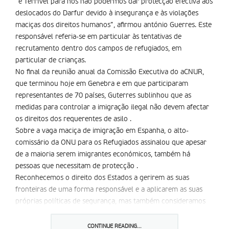
“é Terrí­vel para nós não podermos dar protecção efectiva aos
deslocados do Darfur devido à insegurança e às violações
maciças dos direitos humanos”, afirmou antónio Guerres. Este
responsável referia-se em particular às tentativas de
recrutamento dentro dos campos de refugiados, em
particular de crianças.
No final da reunião anual da Comissão Executiva do aCNUR,
que terminou hoje em Genebra e em que participaram
representantes de 70 países, Guterres sublinhou que as
medidas para controlar a imigração ilegal não devem afectar
os direitos dos requerentes de asilo .
Sobre a vaga maciça de imigração em Espanha, o alto-
comissário da ONU para os Refugiados assinalou que apesar
de a maioria serem imigrantes económicos, também há
pessoas que necessitam de protecção .
Reconhecemos o direito dos Estados a gerirem as suas
fronteiras de uma forma responsável e a aplicarem as suas
próprias políticas de segurança, mas também consideramos
importante garantir a referida protecção .
No que diz respeito a refugiados, o português apontou os
CONTINUE READING...