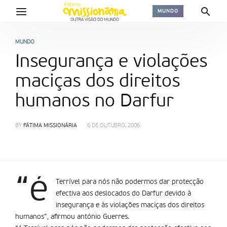
MUNDO
MUNDO
Insegurança e violações
maciças dos direitos
humanos no Darfur
BY
FÁTIMA MISSIONÁRIA
6 DE OUTUBRO, 2006
“é
Terrí­vel para nós não podermos dar protecção
efectiva aos deslocados do Darfur devido à
insegurança e às violações maciças dos direitos
humanos”, afirmou antónio Guerres.