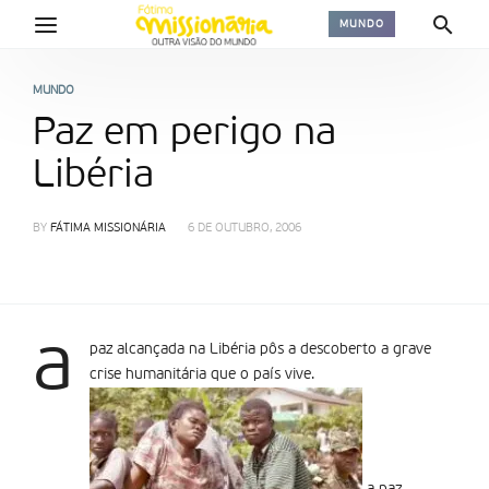
MUNDO
MUNDO
Paz em perigo na
Libéria
BY
FÁTIMA MISSIONÁRIA
6 DE OUTUBRO, 2006
a
paz alcançada na Libéria pôs a descoberto a grave
crise humanitária que o país vive.