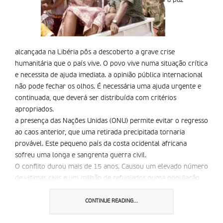
a paz
alcançada na Libéria pôs a descoberto a grave crise
humanitária que o país vive. O povo vive numa situação crítica
e necessita de ajuda imediata. a opinião pública internacional
não pode fechar os olhos. É necessária uma ajuda urgente e
continuada, que deverá ser distribuída com critérios
apropriados.
a presença das Nações Unidas (ONU) permite evitar o regresso
ao caos anterior, que uma retirada precipitada tornaria
provável. Este pequeno país da costa ocidental africana
sofreu uma longa e sangrenta guerra civil.
O conflito durou mais de 15 anos. Causou um elevado número
de vítimas civis e um milhão de refugiados numa população
de três milhões de habitantes. É difícil ter a ideia da gravidade
da situação.
CONTINUE READING...
a saúde e a educação são os sectores de maior urgência. a