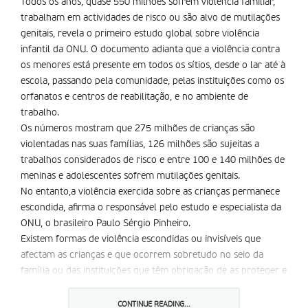
Todos os anos, quase 550 milhões sofrem violência familiar,
trabalham em actividades de risco ou são alvo de mutilações
genitais, revela o primeiro estudo global sobre violência
infantil da ONU. O documento adianta que a violência contra
os menores está presente em todos os sítios, desde o lar até à
escola, passando pela comunidade, pelas instituições como os
orfanatos e centros de reabilitação, e no ambiente de
trabalho.
Os números mostram que 275 milhões de crianças são
violentadas nas suas famílias, 126 milhões são sujeitas a
trabalhos considerados de risco e entre 100 e 140 milhões de
meninas e adolescentes sofrem mutilações genitais.
No entanto,a violência exercida sobre as crianças permanece
escondida, afirma o responsável pelo estudo e especialista da
ONU, o brasileiro Paulo Sérgio Pinheiro.
Existem formas de violência escondidas ou invisíveis que
afectam as crianças e que ocorrem sobretudo no seio da
família ou das instituições que têm obrigação de as proteger e
sobre as quais existem poucos dados estatísticos.
No seio da família, as crianças costumam sofrer agressões –
CONTINUE READING...