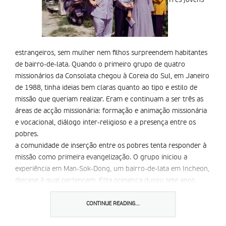
Três jovens
estrangeiros, sem mulher nem filhos surpreendem habitantes
de bairro-de-lata. Quando o primeiro grupo de quatro
missionários da Consolata chegou à Coreia do Sul, em Janeiro
de 1988, tinha ideias bem claras quanto ao tipo e estilo de
missão que queriam realizar. Eram e continuam a ser três as
áreas de acção missionária: formação e animação missionária
e vocacional, diálogo inter-religioso e a presença entre os
pobres.
a comunidade de inserção entre os pobres tenta responder à
missão como primeira evangelização. O grupo iniciou a
experiência em Man-Sok-Dong, um bairro-de-lata em Incheon,
diocese à qual pertencem. Esta presença durou sete anos.
após alguns anos, conseguiram nova presença, desta vez em
Seúl.
CONTINUE READING...
Não foi fácil. Muitos não entendiam o porquê de três jovens