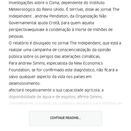
Investigações sobre o Clima, dependente do Instituto
Meteorológico do Reino Unido. É terrível, disse ao jornal The
Independent , andrew Pendleton, da Organização Não
Governamental ajuda Cristã, para quem aquela
perspectivaequivale à condenação à morte de milhões de
pessoas.
O relatório é divulgado no jornal The Independent, que está a
realizar uma campanha de consciencialização da opinião
pública sobre os perigos das alterações climáticas.
Para andrew Simms, especialista da New Economics
Foundation, se for confirmado este diagnóstico, não ficará a
salvo qualquer aspecto da vida nos países em
desenvolvimento.
afectará negativamente a sua capacidade agrícola, a
disponibilidade de água e de esgotos, afirma Simms,
considerando que será um autêntico desastre para milhões de
pessoas que hoje vivem em condições climáticas muito
adversas.
CONTINUE READING...
O impacto pode ainda ser maior que o previsto no relatório, já
que este não tem em conta os potenciais efeitos sobre o