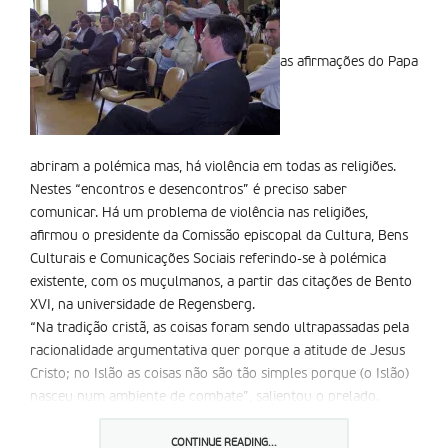
as afirmações do Papa
abriram a polémica mas, há violência em todas as religiões.
Nestes “encontros e desencontros” é preciso saber
comunicar. Há um problema de violência nas religiões,
afirmou o presidente da Comissão episcopal da Cultura, Bens
Culturais e Comunicações Sociais referindo-se à polémica
existente, com os muçulmanos, a partir das citações de Bento
XVI, na universidade de Regensberg.
“Na tradição cristã, as coisas foram sendo ultrapassadas pela
racionalidade argumentativa quer porque a atitude de Jesus
Cristo; no Islão as coisas não são tão simples porque (o Islão)
nasceu num ambiente de combate”, salientou o prelado.
Há “trabalho a fazer”, no diálogo inter-religioso, friou.
ainda assim, o prelado referiu que a frase da polémica “tirada
CONTINUE READING...