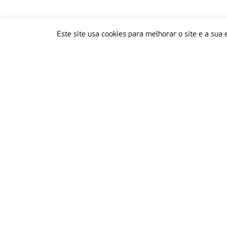
Este site usa cookies para melhorar o site e a sua 
Delegação Portuguesa do Instituto Missionário da Consolata
Morada:
Rua Francisco Marto, 52, Apartado 5
2496-908 FÁTIMA
Tel.:
249 539 430 / 249 539 460
Emails.:
redacao@fatimamissionaria.pt /
assinaturas@fatimamissionaria.pt