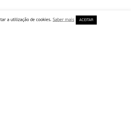
tar a utilização de cookies.
Saber mais
ACEITAR
rimeiro Nome
ail
Leia e aceite a Política de Privacidade