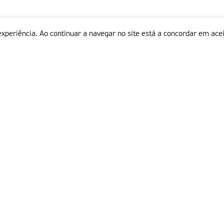
experiência. Ao continuar a navegar no site está a concordar em acei
Informações
P
QUEM SOMOS
ESTATUTO EDITORIAL
Em
FICHA TÉCNICA
LINKS
POLÍTICA DE PRIVACIDADE
CONTACTOS