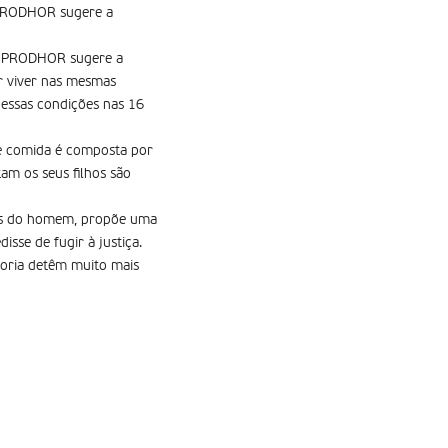
IPRODHOR sugere a
 LIPRODHOR sugere a
or viver nas mesmas
essas condições nas 16
 de comida é composta por
am os seus filhos são
tos do homem, propõe uma
sse de fugir à justiça.
ioria detêm muito mais