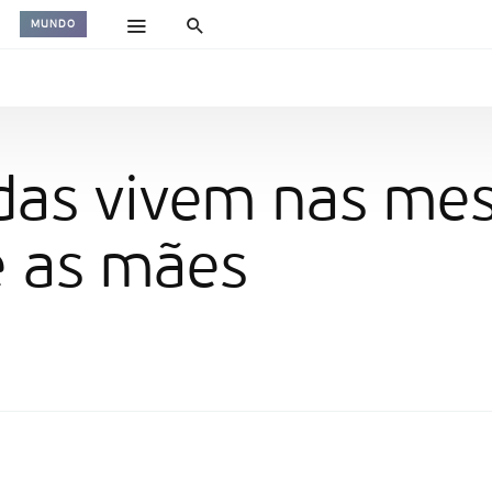
MUNDO
idas vivem nas m
e as mães