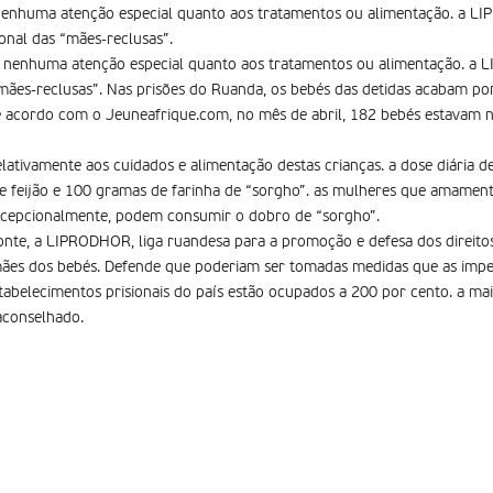
nenhuma atenção especial quanto aos tratamentos ou alimentação. a L
ional das “mães-reclusas”.
 nenhuma atenção especial quanto aos tratamentos ou alimentação. a
“mães-reclusas”. Nas prisões do Ruanda, os bebés das detidas acabam p
e acordo com o Jeuneafrique.com, no mês de abril, 182 bebés estavam n
elativamente aos cuidados e alimentação destas crianças. a dose diária
 feijão e 100 gramas de farinha de “sorgho”. as mulheres que amament
xcepcionalmente, podem consumir o dobro de “sorgho”.
nte, a LIPRODHOR, liga ruandesa para a promoção e defesa dos direi
mães dos bebés. Defende que poderiam ser tomadas medidas que as impedi
tabelecimentos prisionais do país estão ocupados a 200 por cento. a ma
aconselhado.