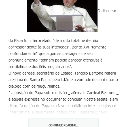
O discurso
do Papa foi interpretado “de modo totalmente não
correspondente às suas intenções”. Bento XVI “lamenta
profundamente” que algumas passagens de seu
pronunciamento “tenham podido parecer ofensivas à
sensibilidade dos fiéis muçulmanos”.
O novo cardeal secretário de Estado, Tarcisio Bertone reitera
a estima do Santo Padre pelo Islão e a vontade de continuar o
diálogo com os muçulmanos.
” a posição do Papa sobre o Islão _ afirma o Cardeal Bertone _
é aquela expressa no documento conciliar Nostra aetate. além
disso, “a opção do Papa em favor do diálogo inter-religioso e
intercultural é igualmente inequí­voca” _ ressalta o novo
Secretário de Estado, que recorda que, no encontro com os
representantes de algumas comunidades muçulmanas em
CONTINUE READING...