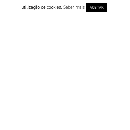
utilização de cookies.
Saber mais
ACEITAR
Delegação Portuguesa do Instituto Missionário da Consolata
Morada:
Rua Francisco Marto, 52, Apartado 5
2496-908 FÁTIMA
Tel.:
249 539 430 / 249 539 460
Emails.:
redacao@fatimamissionaria.pt /
assinaturas@fatimamissionaria.pt
Informações
Primeiro Nome