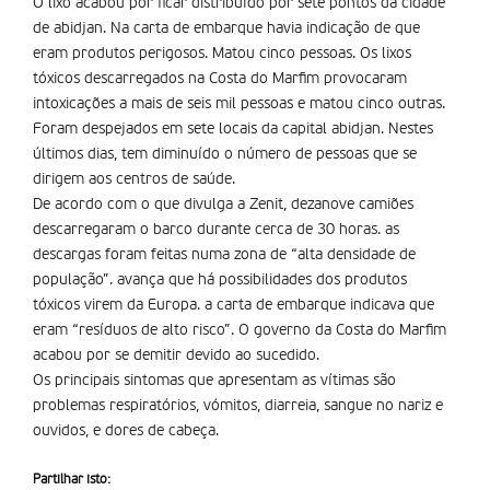
O lixo acabou por ficar distribuí­do por sete pontos da cidade
de abidjan. Na carta de embarque havia indicação de que
eram produtos perigosos. Matou cinco pessoas. Os lixos
tóxicos descarregados na Costa do Marfim provocaram
intoxicações a mais de seis mil pessoas e matou cinco outras.
Foram despejados em sete locais da capital abidjan. Nestes
últimos dias, tem diminuí­do o número de pessoas que se
dirigem aos centros de saúde.
De acordo com o que divulga a Zenit, dezanove camiões
descarregaram o barco durante cerca de 30 horas. as
descargas foram feitas numa zona de “alta densidade de
população”. avança que há possibilidades dos produtos
tóxicos virem da Europa. a carta de embarque indicava que
eram “resí­duos de alto risco”. O governo da Costa do Marfim
acabou por se demitir devido ao sucedido.
Os principais sintomas que apresentam as vítimas são
problemas respiratórios, vómitos, diarreia, sangue no nariz e
ouvidos, e dores de cabeça.
Partilhar isto: