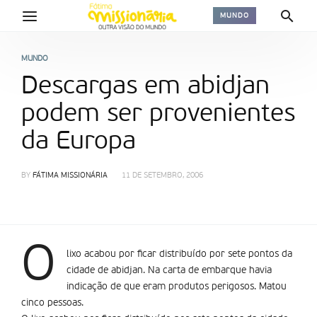
MUNDO
MUNDO
Descargas em abidjan
podem ser provenientes
da Europa
BY
FÁTIMA MISSIONÁRIA
11 DE SETEMBRO, 2006
O
lixo acabou por ficar distribuí­do por sete pontos da
cidade de abidjan. Na carta de embarque havia
indicação de que eram produtos perigosos. Matou
cinco pessoas.