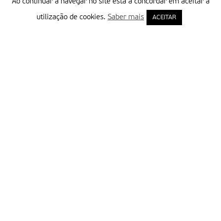
Ao continuar a navegar no site está a concordar em aceitar a
utilização de cookies.
Saber mais
ACEITAR
Delegação Portuguesa do Instituto Missionário da Consolata
Morada:
Rua Francisco Marto, 52, Apartado 5
2496-908 FÁTIMA
Tel.:
249 539 430 / 249 539 460
Emails.:
redacao@fatimamissionaria.pt /
assinaturas@fatimamissionaria.pt
Informações
Primeiro Nome