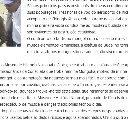
São os primeiros passos neste país do imenso continente
suas populações. Três horas de voo do aeroporto de Inch
aeroporto de Chinggis Khaan, colocam-me na capital da 
minha primeira visita conduz-me ao mosteiro budista d
sobreviventes da destruição estalinista.
O confronto do budismo mongol com o coreano é inevitá
muitos elementos xamanistas. a estátua de Buda, no tem
de altura. alguns monges são casados e não vivem no t
 ao Museu de História Nacional e à praça central com a estátua de Ghen
 missionários da Consolata que trabalham na Mongólia, motivo da minha 
 mongol. a contemplação da natureza tornou mais fácil o encontro com 
percorridas por cavalos, ovelhas, vacas e pelo famoso yak, estendem-se
pôr-do-sol dourado trouxe -noites estreladas, que raramente se observa
ortunidade de visitar o Museu de História Natural, povoado de fósseis de
espectáculo de música e danças tradicionais fechou o dia.
do país. apenas saí­ da cidade, entrei nas grandes estepes despovoadas.
trora usados pelos soldados russos e agora abandonados. Um ou outro g