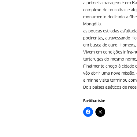
a primeira paragem é em Kar
complexo de muralhas e alg
monumento dedicado a Gheng
Mongólia.
as poucas estradas asfaltad
poeirentas, atravessando ri
em busca de ouro. Homens, m
Vivem em condições infra-hu
tartarugas do mesmo nome, 
Finalmente chego à cidade de
vão abrir uma nova missão. é
a minha visita terminou.com 
Dois países asiáticos de rec
Partilhar isto: