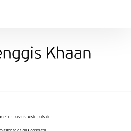
enggis Khaan
imeiros passos neste país do
missionários da Consolata.