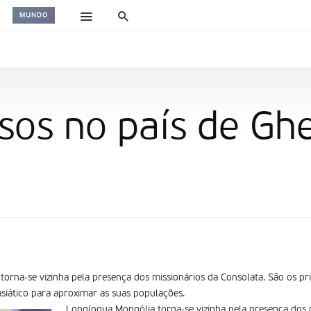
MUNDO
sos no país de Gh
torna-se vizinha pela presença dos missionários da Consolata. São os pr
siático para aproximar as suas populações.
Longí­nqua Mongólia torna-se vizinha pela presença dos 