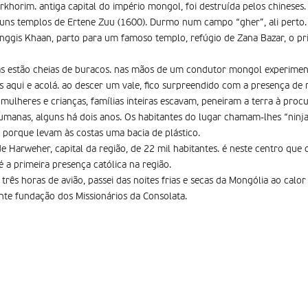
khorim. antiga capital do império mongol, foi destruída pelos chinese
uns templos de Ertene Zuu (1600). Durmo num campo “gher”, ali perto. 
gis Khaan, parto para um famoso templo, refúgio de Zana Bazar, o pr
as estão cheias de buracos. nas mãos de um condutor mongol experiment
os aqui e acolá. ao descer um vale, fico surpreendido com a presença de
ulheres e crianças, famílias inteiras escavam, peneiram a terra à proc
manas, alguns há dois anos. Os habitantes do lugar chamam-lhes “ninj
porque levam às costas uma bacia de plástico.
 Harweher, capital da região, de 22 mil habitantes. é neste centro que 
 a primeira presença católica na região.
três horas de avião, passei das noites frias e secas da Mongólia ao cal
ente fundação dos Missionários da Consolata.