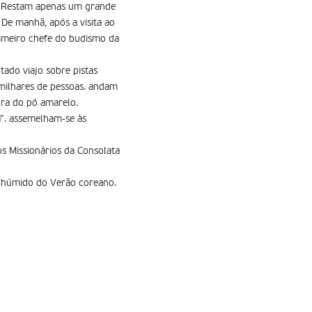
s. Restam apenas um grande
De manhã, após a visita ao
imeiro chefe do budismo da
ado viajo sobre pistas
 milhares de pessoas. andam
ura do pó amarelo.
a”. assemelham-se às
os Missionários da Consolata
or húmido do Verão coreano.