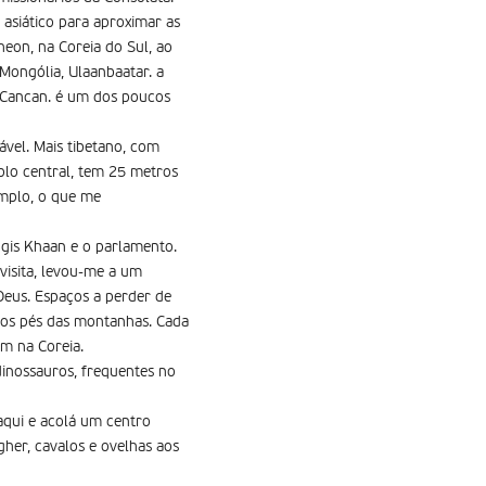
 asiático para aproximar as
eon, na Coreia do Sul, ao
Mongólia, Ulaanbaatar. a
e Cancan. é um dos poucos
vel. Mais tibetano, com
plo central, tem 25 metros
emplo, o que me
ggis Khaan e o parlamento.
visita, levou-me a um
Deus. Espaços a perder de
 aos pés das montanhas. Cada
m na Coreia.
 dinossauros, frequentes no
 aqui e acolá um centro
her, cavalos e ovelhas aos