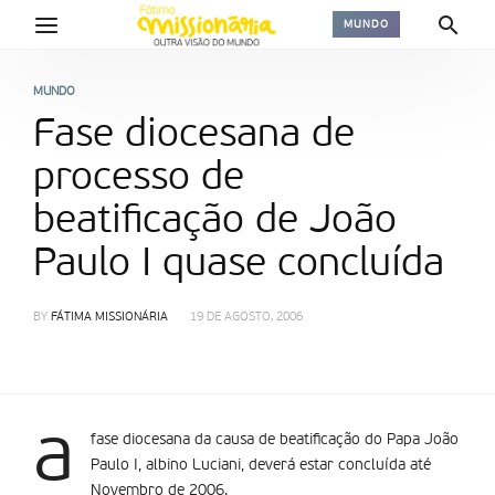
MUNDO
MUNDO
Fase diocesana de
processo de
beatificação de João
Paulo I quase concluí­da
BY
FÁTIMA MISSIONÁRIA
19 DE AGOSTO, 2006
a
fase diocesana da causa de beatificação do Papa João
Paulo I, albino Luciani, deverá estar concluí­da até
Novembro de 2006.