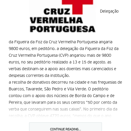
Delegação
da Figueira da Foz da Cruz Vermelha Portuguesa angaria
9800 euros, em peditório. a delegação da Figueira da Foz da
Cruz Vermelha Portuguesa (CVP) angariou mais de 9800
euros, no seu peditório realizado a 13 e 15 de agosto. as
verbas destinam-se a apoio aos doentes mais carenciados e
despesas correntes da instituição.
a recolha de donativos decorreu na cidade e nas freguesias de
Buarcos, Tavarede, São Pedro e Vila Verde. O peditório
contou com o apoio dos núcleos de Borda do Campo e de
Pereira, que levaram para os seus centros “50 por cento da
verba que conseguirem nas suas caixas”. No primeiro dia da
recolha, a CVP obteve 4770 euros, “menos do que o ano
passado”, enquanto que os figueirenses “e muitos turistas”
colaboraram com 5097 euros, no segundo dia do peditório.
CONTINUE READING...