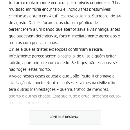
tortura e mata impunemente os presumí­veis criminosos. “Uma
multidão em fúria encurralou e linchou três presumí­veis
criminosos ontem em Kitui”, escreve o Jornal Standard, de 14
de agosto. Os três foram acusados em público de
pertencerem a um bando que aterrorizava a vizinhança. antes
que pudessem defender-se, foram imediatamente agredidos e
mortos com pedras e paus.
Dir-se-á que as tristes excepções confirmam a regra.
Infelizmente parece serem a regra. ai de ti, se alguém gritar
ladrão, apontando-te com o dedo. Se foges, não escapas; se
não foges, estás morto.
Vive-se nestes casos aquela a que João Paulo II chamava a
civilização da morte. Noutros países essa mesma civilização
terá outras manifestações – guerra, tráfico de menores,
aborto e outras chagas. Esta sua rude e cruel presença causa-
me uma dor particular.
Seria tão fácil para as forças da ordem conter estes excessos
ou prender os linchadores assassinos. Nada se faz. Que eu
CONTINUE READING...
saiba nunca ninguém aqui foi levado a tribunal e condenado
por ter participado num destes festivais da morte.