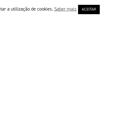
tar a utilização de cookies.
Saber mais
ACEITAR
rimeiro Nome
ail
Leia e aceite a Política de Privacidade