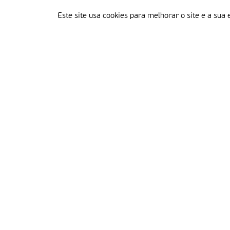
Este site usa cookies para melhorar o site e a sua 
Delegação Portuguesa do Instituto Missionário da Consolata
Morada:
Rua Francisco Marto, 52, Apartado 5
2496-908 FÁTIMA
Tel.:
249 539 430 / 249 539 460
Emails.:
redacao@fatimamissionaria.pt /
assinaturas@fatimamissionaria.pt