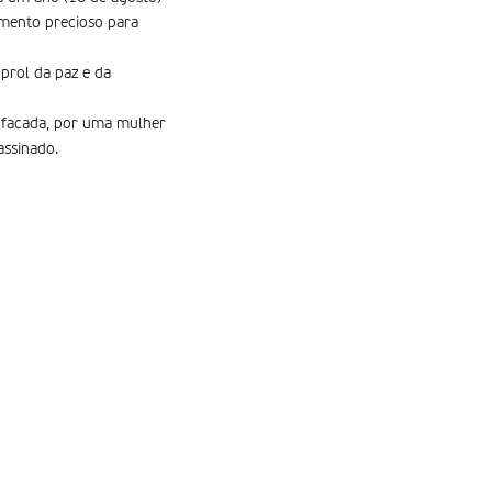
mento precioso para
prol da paz e da
 facada, por uma mulher
assinado.