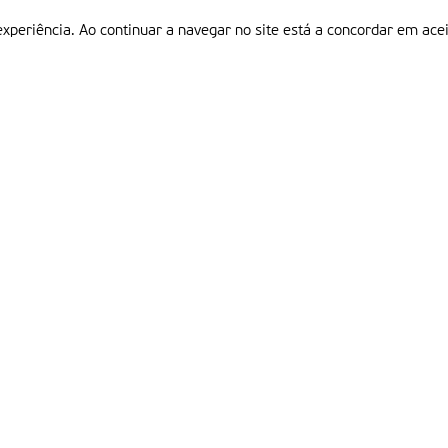
experiência. Ao continuar a navegar no site está a concordar em acei
Informações
P
QUEM SOMOS
ESTATUTO EDITORIAL
Em
FICHA TÉCNICA
LINKS
POLÍTICA DE PRIVACIDADE
CONTACTOS