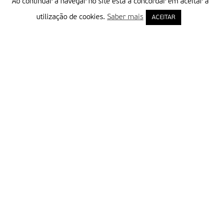
Ao continuar a navegar no site está a concordar em aceitar a
utilização de cookies.
Saber mais
ACEITAR
Delegação Portuguesa do Instituto Missionário da Consolata
Morada:
Rua Francisco Marto, 52, Apartado 5
2496-908 FÁTIMA
Tel.:
249 539 430 / 249 539 460
Emails.:
redacao@fatimamissionaria.pt /
assinaturas@fatimamissionaria.pt
Informações
Primeiro Nome