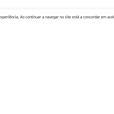
experiência. Ao continuar a navegar no site está a concordar em acei
Informações
P
QUEM SOMOS
ESTATUTO EDITORIAL
Em
FICHA TÉCNICA
LINKS
POLÍTICA DE PRIVACIDADE
CONTACTOS