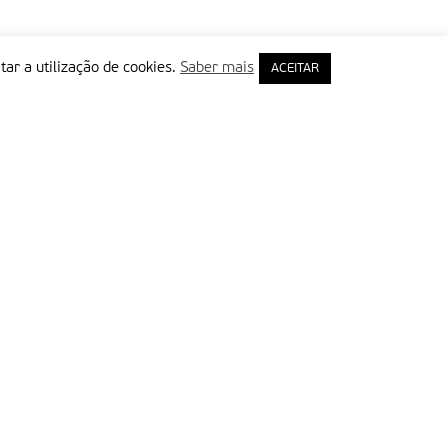
tar a utilização de cookies.
Saber mais
ACEITAR
rimeiro Nome
ail
Leia e aceite a Política de Privacidade