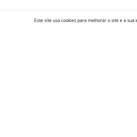
Este site usa cookies para melhorar o site e a sua 
Delegação Portuguesa do Instituto Missionário da Consolata
Morada:
Rua Francisco Marto, 52, Apartado 5
2496-908 FÁTIMA
Tel.:
249 539 430 / 249 539 460
Emails.:
redacao@fatimamissionaria.pt /
assinaturas@fatimamissionaria.pt