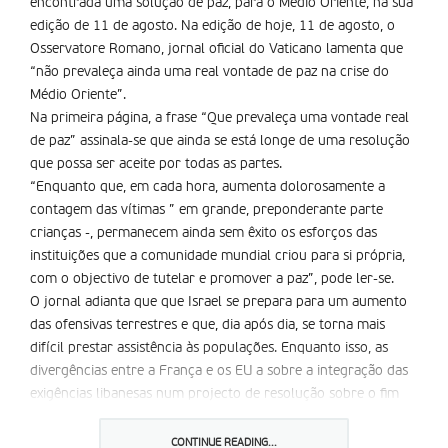
encontrada uma solução de paz, para o Médio Oriente, na sua
edição de 11 de agosto. Na edição de hoje, 11 de agosto, o
Osservatore Romano, jornal oficial do Vaticano lamenta que
“não prevaleça ainda uma real vontade de paz na crise do
Médio Oriente”.
Na primeira página, a frase “Que prevaleça uma vontade real
de paz” assinala-se que ainda se está longe de uma resolução
que possa ser aceite por todas as partes.
“Enquanto que, em cada hora, aumenta dolorosamente a
contagem das vítimas ” em grande, preponderante parte
crianças -, permanecem ainda sem êxito os esforços das
instituições que a comunidade mundial criou para si própria,
com o objectivo de tutelar e promover a paz”, pode ler-se.
O jornal adianta que que Israel se prepara para um aumento
das ofensivas terrestres e que, dia após dia, se torna mais
difícil prestar assistência às populações. Enquanto isso, as
divergências entre a França e os EU a sobre a integração das
exigências libanesas num projecto de resolução sobre o fim
das hostilidades no Líbano tornam cada vez mais difícil um
acordo no Conselho de Segurança.
CONTINUE READING...