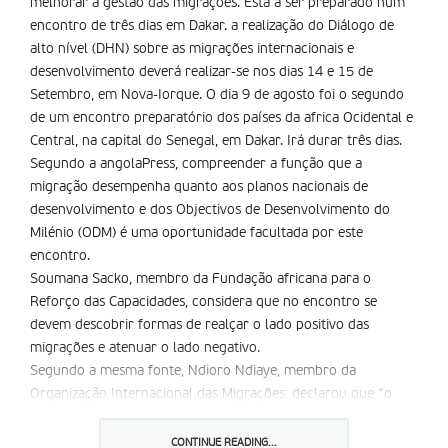
melhorar a gestão das migrações. Está a ser preparado num
encontro de três dias em Dakar. a realização do Diálogo de
alto nível (DHN) sobre as migrações internacionais e
desenvolvimento deverá realizar-se nos dias 14 e 15 de
Setembro, em Nova-Iorque. O dia 9 de agosto foi o segundo
de um encontro preparatório dos países da africa Ocidental e
Central, na capital do Senegal, em Dakar. Irá durar três dias.
Segundo a angolaPress, compreender a função que a
migração desempenha quanto aos planos nacionais de
desenvolvimento e dos Objectivos de Desenvolvimento do
Milénio (ODM) é uma oportunidade facultada por este
encontro.
Soumana Sacko, membro da Fundação africana para o
Reforço das Capacidades, considera que no encontro se
devem descobrir formas de realçar o lado positivo das
migrações e atenuar o lado negativo.
Segundo a mesma fonte, Ndioro Ndiaye, membro da
Organização Internacional das Migrações, declarou que “o
DHN constitui uma oportunidade única para os Estados não
somente identificarem as melhores práticas no domí­nio da
CONTINUE READING...