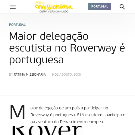
PORTUGAL
PORTUGAL
Maior delegação
escutista no Roverway é
portuguesa
BY
FÁTIMA MISSIONÁRIA
9 DE AGOSTO, 2006
M
aior delegação de um país a participar no
Roverway é portuguesa. 615 escuteiros participam
na aventura do Renascimento europeu.