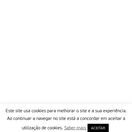
Para participar no fórum do contingente português clique em
https://www.roverway06.org/forum/
. Para acompanhar em
tempo real, tudo o que diz respeito a esta actividade, pode
visitar
https://www.roverway. it/
.
Partilhar isto:
Este site usa cookies para melhorar o site e a sua experiência.
Ao continuar a navegar no site está a concordar em aceitar a
utilização de cookies.
Saber mais
ACEITAR