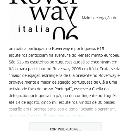
Maior delegação de
um país a participar no Roverway é portuguesa. 615
escuteiros participam na aventura do Renascimento europeu.
São 615 os escuteiros portugueses que já se encontram em
Itália para participar no Roverway 2006 em Itália. Trata-se da
“maior delegação estrangeira de Clã presente no Roverway e
provavelmente a maior delegação portuguesa de Clã a uma
actividade fora do nosso Portugal”, escreve a Chefia da
delegação portuguesa na página do contingente português.
até 14 de agosto, cinco mil escuteiros, vindos de 30 países
estarão em Florença para, sob o lema “Desafio a partilhar”,
viver a essência do Renascimento europeu.
Na primeira fase desta actividade, os participantes agrupados
em 100 comunidades descobrem as diferentes zonas de Itália,
CONTINUE READING...