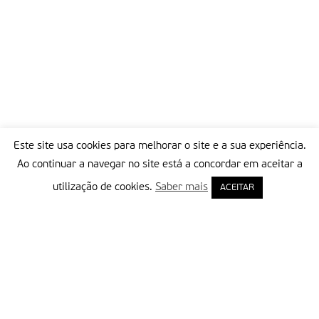
Este site usa cookies para melhorar o site e a sua experiência.
Ao continuar a navegar no site está a concordar em aceitar a
utilização de cookies.
Saber mais
ACEITAR
Delegação Portuguesa do Instituto Missionário da Consolata
Morada:
Rua Francisco Marto, 52, Apartado 5
2496-908 FÁTIMA