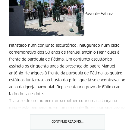
Povo de Fátima
retratado num conjunto escultórico, inaugurado num ciclo
comemorativo dos 50 anos de Manuel antónio Henriques à
frente da paróquia de Fátima. Um conjunto escultórico
assinala os cinquenta anos da presença do padre Manuel
antónio Henriques à frente da paróquia de Fátima. as quatro
estátuas juntam-se ao busto do prior que já se encontrava, no
adro da igreja paroquial. Representam o povo de Fátima ao
lado do sacerdote.
Trata-se de um homem, uma mulher com uma criança na
mão e esta pequena possui um ramo de flores, por sua, vez na
mão. Há ainda uma outra figura, a de um miúdo, a jogar a
bola. O conjunto é da autoria de Jaime Santos.
CONTINUE READING...