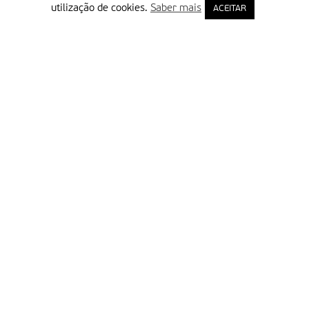
utilização de cookies.
Saber mais
ACEITAR
Delegação Portuguesa do Instituto Missionário da Consolata
Morada:
Rua Francisco Marto, 52, Apartado 5
2496-908 FÁTIMA
Tel.:
249 539 430 / 249 539 460
Emails.:
redacao@fatimamissionaria.pt /
assinaturas@fatimamissionaria.pt
Informações
Primeiro Nome