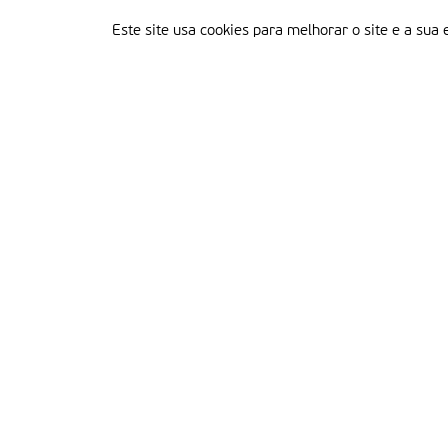
Este site usa cookies para melhorar o site e a sua 
Delegação Portuguesa do Instituto Missionário da Consolata
Morada:
Rua Francisco Marto, 52, Apartado 5
2496-908 FÁTIMA
Tel.:
249 539 430 / 249 539 460
Emails.:
redacao@fatimamissionaria.pt /
assinaturas@fatimamissionaria.pt