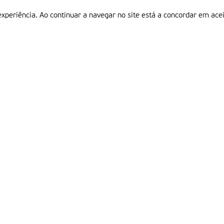
experiência. Ao continuar a navegar no site está a concordar em acei
Informações
P
QUEM SOMOS
ESTATUTO EDITORIAL
Em
FICHA TÉCNICA
LINKS
POLÍTICA DE PRIVACIDADE
CONTACTOS