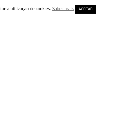
tar a utilização de cookies.
Saber mais
ACEITAR
rimeiro Nome
ail
Leia e aceite a Política de Privacidade