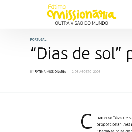
PORTUGAL
“Dias de sol” 
BY
FÁTIMA MISSIONÁRIA
2 DE AGOSTO, 2006
C
hama-se “dias de s
proporcionar-lhes 
Chama-se “dias de 