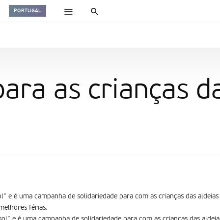
PORTUGAL
para as crianças d
ol” e é uma campanha de solidariedade para com as crianças das aldeias
melhores férias.
sol” e é uma campanha de solidariedade para com as crianças das aldeia