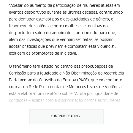
“Apesar do aumento da participação de mulheres atletas em
eventos desportivos durante as últimas décadas, contribuindo
para derrubar estereótipos e desigualdades de género, o
fenómeno de violência contra mulheres e meninas no
desporto tem saído do anonimato, contribuindo para que,
além das investigações que venham ser feitas, se possam
adotar práticas que previnam e combatam essa violência”,
explicam os promotores da iniciativa.
O fenómeno tem estado no centro das preocupações da
Comissão para a Igualdade e Não Discriminação da Assembleia
Parlamentar do Conselho da Europa (PACE), que em conjunto
com a sua Rede Parlamentar de Mulheres Livres de Violência,
está a elaborar um relatório sobre “A luta por igualdade de
condições – acabar com a discriminação contra as mulheres
no mundo do desporto”. O acompanhamento do encontro
pode ser feito através da página da Rede no
facebook
.
CONTINUE READING...
Partilhar isto: