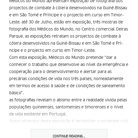
Médicos do Mundo apresentam exposição de fotografia dos
projectos de combate à cólera desenvolvidos na Guiné-Bissau
e em São Tomé e Prí­ncipe e o projecto em curso em Timor-
Leste. até 30 de Julho, estão em exposição, três mostras de
fotografia dos Médicos do Mundo, no Centro comercial Oeiras
Parque. as exposições retratam os projectos de combate à
cólera desenvolvidos na Guiné-Bissau e em São Tomé e Prí­
ncipe e o projecto em curso em Timor-Leste.
Com esta exposição, Médicos do Mundo pretende “dar a
conhecer o trabalho que desenvolve ao nível da emergência e
cooperação para o desenvolvimento e alertar para as
precárias condições de vida nos três países, nomeadamente
em termos de acesso à saúde e de condições de saneamento
básico”.
as fotografias revelam o abismo entre a realidade vivida pelas
populações guineenses, santomenses e timorenses e o nível
de vida existente em Portugal.
Outro objectivo desta exposição é sensibilizar a sociedade civil
para a continuação do apoio ao povo timorense e a
angariação de fundos que permita o reforço da missão em
CONTINUE READING...