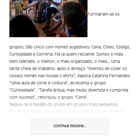
Formaram-se os
grupos. São cinco com nomes sugestivos: Cena, Cheio, Código,
Curiosidade e Correria. Há já quem reclame: Somos o mais
bem liderado, o melhor, o mais organizado, o mais… Uma
tarde cheia de trabalho. após o almoço “tivemos de coser os
nossos nomes nas nossas t-shirts”, explica Catarina Fernandes.
“Uma aula de corte e costura”, acrecenta o grupo
“Curiosidade”. “Tarefa árdua, mas muito divertida e cumprida
com sucesso”, retorquiu o grupo “Cena”.
Seguiu-se a divisão do grupo em grupos mais pequenos.
Foram formados cinco: Cena, Cheio, Código, Curiosidade e
Correria. Durante algum tempo, “reunimo-nos todos em
grupo para preparar a animação das bancas nas feiras”, diz
CONTINUE READING...
Catarina Fernandes.