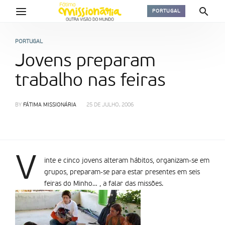
PORTUGAL
PORTUGAL
Jovens preparam
trabalho nas feiras
BY
FÁTIMA MISSIONÁRIA
25 DE JULHO, 2006
V
inte e cinco jovens alteram hábitos, organizam-se em
grupos, preparam-se para estar presentes em seis
feiras do Minho… , a falar das missões.