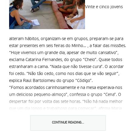
Vinte e cinco jovens
alteram hábitos, organizam-se em grupos, preparam-se para
estar presentes em seis feiras do Minho… , a falar das missões.
“Hoje vivemos um grande dia, apesar de muito cansativo”,
exclama Catarina Fernandes, do grupo “Cheio”. Quase todos
estranharam a cama. “Nada que não tivesse cura”. O acordar
foi cedo. “Não tão cedo, como nos dias que se vão seguir”,
explica Raul Bartolomeu do grupo “Código”.
“Fomos acordados carinhosamente e na mesa esperava-nos
um delicioso pequeno-almoço”, confessa o grupo “Cena”. O
despertar foi por volta das sete horas. “Não há nada melhor
que um dia longo e trabalhoso para começar”, afirma Maria
João, do grupo “Curiosidade”.
Na parte da manhã, os jovens participaram nas missas da
CONTINUE READING...
igreja matriz de Barroselas e nos Missionários Passionistas.