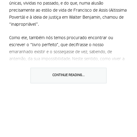
únicas, vividas no passado, e do que, numa alusão
precisamente ao estilo de vida de Francisco de Assis (Altissima
Povertà) e à ideia de justiça em Walter Benjamin, chamou de
“inapropriável”.
Como ele, também nós temos procurado encontrar ou
escrever o “livro perfeito”, que decifrasse o nosso
emaranhado existir e o sossegasse de vez, sabendo, de
antemão, da sua impossibilidade. Neste sentido, como viver a
partir de uma Terra que não deixa que a possuam, e que por
isso não pode ser propriedade de ninguém, tem sido,
CONTINUE READING...
ultimamente, o propósito dos nossos fóruns anuais, centrados
na situação de pobreza e exclusão em que vivem milhares de
nós e de outros tantos seres.
Não nos surpreendeu a “Economia de Francisco” proposta,
em 2019, pelo atual Papa, como tema de encontro mundial, e
que só agora, por causa da pandemia, vai estar em discussão
online entre 19 e 21 de novembro, a partir da cidade de Assis,
como não nos surpreendeu encontrar Giorgio Agamben na