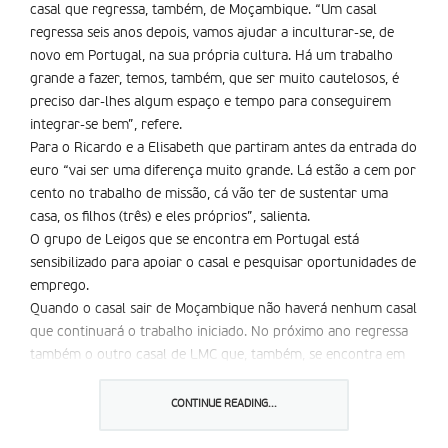
casal que regressa, também, de Moçambique. “Um casal
regressa seis anos depois, vamos ajudar a inculturar-se, de
novo em Portugal, na sua própria cultura. Há um trabalho
grande a fazer, temos, também, que ser muito cautelosos, é
preciso dar-lhes algum espaço e tempo para conseguirem
integrar-se bem”, refere.
Para o Ricardo e a Elisabeth que partiram antes da entrada do
euro “vai ser uma diferença muito grande. Lá estão a cem por
cento no trabalho de missão, cá vão ter de sustentar uma
casa, os filhos (três) e eles próprios”, salienta.
O grupo de Leigos que se encontra em Portugal está
sensibilizado para apoiar o casal e pesquisar oportunidades de
emprego.
Quando o casal sair de Moçambique não haverá nenhum casal
que continuará o trabalho iniciado. No próximo ano regressa
também o outro casal de LMC que, também, se encontra em
Moçambique, Tina e Filipe.
“Neste momento, não temos ninguém para os ir substituir,
CONTINUE READING...
chegou a haver uma possibilidade mas não se concretizou”,
aponta. “O ideal seria que houvesse uma continuidade para