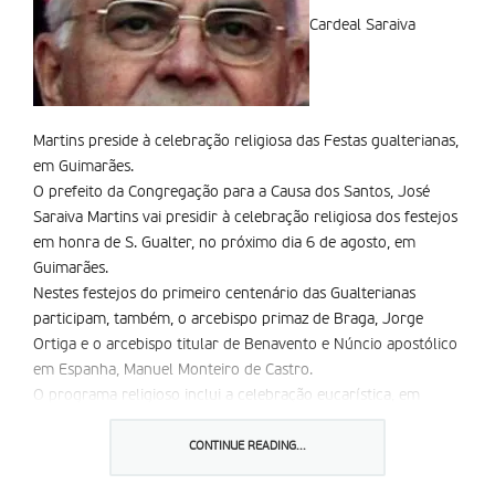
Cardeal Saraiva
Martins preside à celebração religiosa das Festas gualterianas,
em Guimarães.
O prefeito da Congregação para a Causa dos Santos, José
Saraiva Martins vai presidir à celebração religiosa dos festejos
em honra de S. Gualter, no próximo dia 6 de agosto, em
Guimarães.
Nestes festejos do primeiro centenário das Gualterianas
participam, também, o arcebispo primaz de Braga, Jorge
Ortiga e o arcebispo titular de Benavento e Núncio apostólico
em Espanha, Manuel Monteiro de Castro.
O programa religioso inclui a celebração eucarística, em
honra de São Gualter, às 11 h e a procissão, às 17 h, pelas
principais artérias da cidade.
CONTINUE READING...