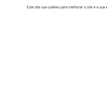
Este site usa cookies para melhorar o site e a sua 
Delegação Portuguesa do Instituto Missionário da Consolata
Morada:
Rua Francisco Marto, 52, Apartado 5
2496-908 FÁTIMA
Tel.:
249 539 430 / 249 539 460
Emails.:
redacao@fatimamissionaria.pt /
assinaturas@fatimamissionaria.pt