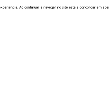
experiência. Ao continuar a navegar no site está a concordar em acei
Informações
P
QUEM SOMOS
ESTATUTO EDITORIAL
Em
FICHA TÉCNICA
LINKS
POLÍTICA DE PRIVACIDADE
CONTACTOS