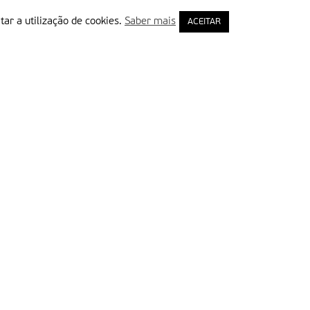
tar a utilização de cookies.
Saber mais
ACEITAR
rimeiro Nome
ail
Leia e aceite a Política de Privacidade