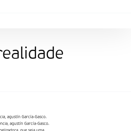
realidade
ia, agustí­n Garcí­a-Gasco.
cia, agustí­n Garcí­a-Gasco.
gelizadora, que seja uma